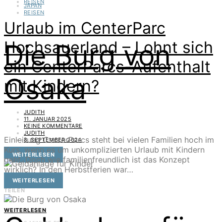
REISEN
JAPAN
REISEN
Urlaub im CenterParc
Hochsauerland – Lohnt sich
Die Burg von
ein CenterParcs-Aufenthalt
Osaka
mit Kindern?
JUDITH
11. JANUAR 2025
KEINE KOMMENTARE
JUDITH
Einleitung CenterParcs steht bei vielen Familien hoch im
8. SEPTEMBER 2024
Kurs, wenn es um unkomplizierten Urlaub mit Kindern
WEITERLESEN
geht. Doch wie familienfreundlich ist das Konzept
wirklich? In den Herbstferien war…
ANLEGEN
WEITERLESEN
FINANZEN
TEILEN
WEITERLESEN