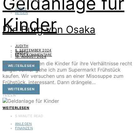
Geldanlage für
2 MINUTE READ
JAPAN
REISEN
Kinder
Die Burg von Osaka
JUDITH
8. SEPTEMBER 2024
JUDITH
KEINE KOMMENTARE
18. AUGUST 2024
Morgens schlafen die Kinder für ihre Verhältnisse recht
WEITERLESEN
lange. Vorher gehe ich zum Supermarkt Frühstück
kaufen. Wir versuchen uns an einer Misosuppe zum
Frühstück, interessant. Dann drängele…
WEITERLESEN
TEILEN
WEITERLESEN
5 MINUTE READ
ANLEGEN
FINANZEN